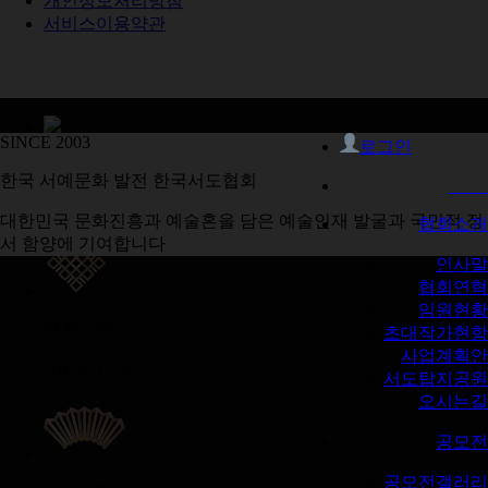
개인정보처리방침
서비스이용약관
SINCE 2003
로그인
작품갤러리
한국 서예문화 발전 한국서도협회
GALLERY
대한민국 문화진흥과 예술혼을 담은 예술인재 발굴과 국민적 정
협회소개
서 함양에 기여합니다
인사말
협회연혁
임원현황
협회소개
초대작가현항
사업계획안
ABOUT US
서도탑지공원
오시는길
공모전
공모전갤러리