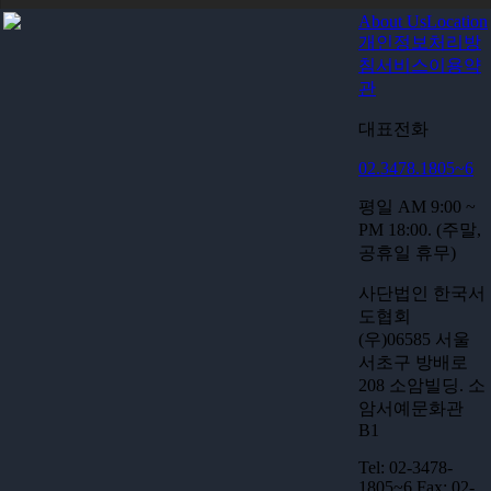
About Us
Location
개인정보처리방
문화체육관광부
침
서비스이용약
관
대표전화
예술의전당
02.3478.1805~6
평일 AM 9:00 ~
서울시립미술관
PM 18:00. (주말,
공휴일 휴무)
사단법인 한국서
한국미술협회
도협회
(우)06585 서울
서초구 방배로
한국문화예술위원회
208 소암빌딩. 소
암서예문화관
B1
국립현대미술관
Tel: 02-3478-
1805~6 Fax: 02-