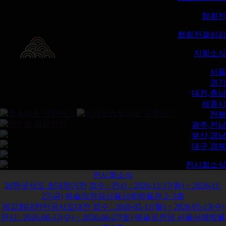
초대작가
협회전
ARTISTS
협회전갤러리
지회소식
서울
전시회일정
경기
대전,충남
EXHIBITIONS
세종시
전북
광주,전남
부산,경남
대구,경북
전시회소식
전시회소식
전시회소식
26한국서도 초대작가전
접수 :
전시 :
2026-11-17(화) ~ 2026-11-
27(금)
예술의전당서울서예박물관 2~3층
커뮤니티
제32회대한민국서도대전
접수 :
2026-05-11(월) ~ 2026-05-13(수)
전시 :
2026-06-17(수) ~ 2026-06-27(토)
예술의전당 서울서예박물
공지사항