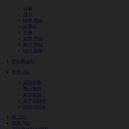
서울
경기
대전,충남
세종시
전북
광주,전남
부산,경남
대구,경북
전시회소식
커뮤니티
공지사항
행사앨범
회원동정
질문과답변
관련사이트
로그인
회원가입