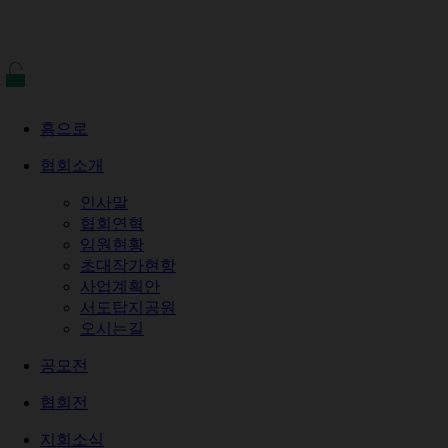
홈으로
협회소개
인사말
협회연혁
임원현황
초대작가현항
사업계획안
서도탑지공원
오시는길
공모전
협회전
지회소식