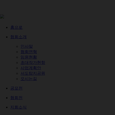
홈으로
협회소개
인사말
협회연혁
임원현황
초대작가현항
사업계획안
서도탑지공원
오시는길
공모전
협회전
지회소식