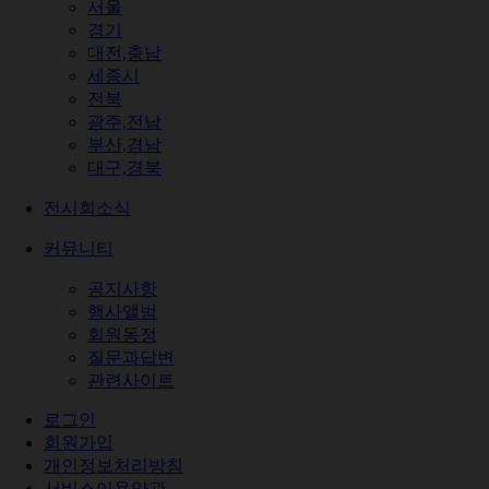
서울
경기
대전,충남
세종시
전북
광주,전남
부산,경남
대구,경북
전시회소식
커뮤니티
공지사항
행사앨범
회원동정
질문과답변
관련사이트
로그인
회원가입
개인정보처리방침
서비스이용약관