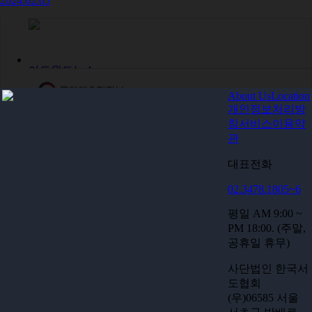
2024.02.05
아트월드뉴스
About Us
Location
개인정보처리방
문화체육관광부
침
서비스이용약
관
대표전화
예술의전당
02.3478.1805~6
평일 AM 9:00 ~
서울시립미술관
PM 18:00. (주말,
공휴일 휴무)
사단법인 한국서
한국미술협회
도협회
(우)06585 서울