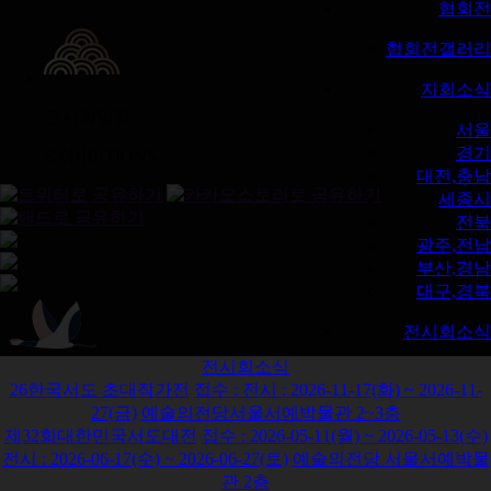
협회전
협회전갤러리
지회소식
전시회일정
서울
경기
EXHIBITIONS
대전,충남
세종시
전북
광주,전남
부산,경남
대구,경북
전시회소식
전시회소식
전시회소식
26한국서도 초대작가전
접수 :
전시 :
2026-11-17(화) ~ 2026-11-
27(금)
예술의전당서울서예박물관 2~3층
커뮤니티
제32회대한민국서도대전
접수 :
2026-05-11(월) ~ 2026-05-13(수)
공지사항
전시 :
2026-06-17(수) ~ 2026-06-27(토)
예술의전당 서울서예박물
행사앨범
관 2층