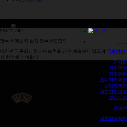
SINCE 2003
로그인
작품갤러리
한국 서예문화 발전 한국서도협회
GALLERY
대한민국 문화진흥과 예술혼을 담은 예술인재 발굴과 국민적 정
협회소개
서 함양에 기여합니다
인사말
협회소개
협회연혁
임원현황
ABOUT
초대작가현항
US
사업계획안
서도탑지공원
오시는길
공모전
초대작가
공모전갤러리
ARTISTS