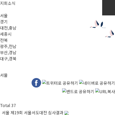
지회소식
서울
경기
대전,충남
세종시
전북
광주,전남
부산,경남
대구,경북
서울
Total 37
서울
제19회 서울서도대전 심사결과