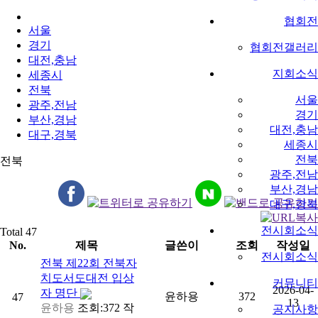
협회전
서울
경기
협회전갤러리
대전,충남
지회소식
세종시
전북
서울
광주,전남
경기
부산,경남
대전,충남
대구,경북
세종시
전북
전북
광주,전남
부산,경남
대구,경북
전시회소식
Total 47
No.
제목
글쓴이
조회
작성일
전시회소식
전북
제22회 전북자
치도서도대전 입상
커뮤니티
2026-04-
자 명단
윤하용
372
47
13
윤하용
조회:372
작
공지사항