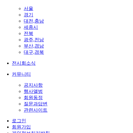
서울
경기
대전,충남
세종시
전북
광주,전남
부산,경남
대구,경북
전시회소식
커뮤니티
공지사항
행사앨범
회원동정
질문과답변
관련사이트
로그인
회원가입