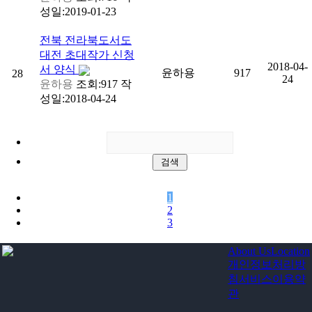
성일:2019-01-23
전북
전라북도서도
대전 초대작가 신청
2018-04-
서 양식
윤하용
917
28
24
윤하용
조회:917
작
성일:2018-04-24
1
2
3
About Us
Location
개인정보처리방
침
서비스이용약
관