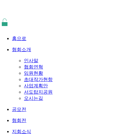
홈으로
협회소개
인사말
협회연혁
임원현황
초대작가현항
사업계획안
서도탑지공원
오시는길
공모전
협회전
지회소식