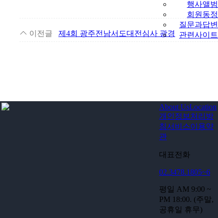
행사앨범
회원동정
질문과답변
이전글
제4회 광주전남서도대전심사 광경
관련사이트
About Us
Location
개인정보처리방
침
서비스이용약
관
대표전화
02.3478.1805~6
평일 AM 9:00 ~
PM 18:00. (주말,
공휴일 휴무)