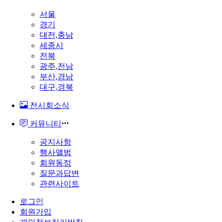
서울
경기
대전,충남
세종시
전북
광주,전남
부산,경남
대구,경북
전시회소식
커뮤니티
공지사항
행사앨범
회원동정
질문과답변
관련사이트
로그인
회원가입