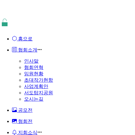
홈으로
협회소개
인사말
협회연혁
임원현황
초대작가현항
사업계획안
서도탑지공원
오시는길
공모전
협회전
지회소식