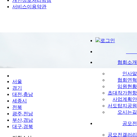
개인정보처리방침
서비스이용약관
지회소식
로그인
협회소개
인사말
협회연혁
서울
임원현황
경기
초대작가현항
대전,충남
사업계획안
세종시
서도탑지공원
전북
오시는길
광주,전남
부산,경남
공모전
대구,경북
공모전갤러리