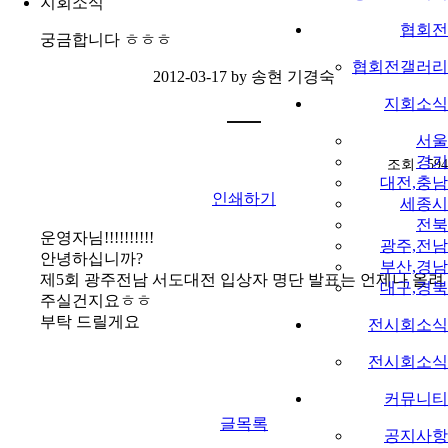
지회소식
협회전
궁금합니다 ㅎㅎㅎ
협회전갤러리
2012-03-17 by
송현 기경숙
지회소식
서울
경기
조회 : 594
대전,충남
인쇄하기
세종시
전북
운영자님!!!!!!!!!!
광주,전남
안녕하십니까?
부산,경남
제5회 광주전남 서도대전 입상자 명단 발표는 언제나 올려
대구,경북
주실건지요ㅎㅎ
부탁 드릴게요
전시회소식
전시회소식
커뮤니티
글목록
공지사항